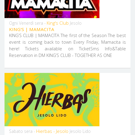
King's Club
Ogni Venerdì sera -
Jesolo
KING'S | MAMACITA
KING’S CLUB | MAMACITA The first of the Season The best
event is coming back to town Every Friday, Mamacita is
here! Tickets available on TicketSms Info&Table
Reservation in DM KING’S CLUB - TOGETHER AS ONE
Hierbas - Jesolo
Sabato sera -
Jesolo Lido