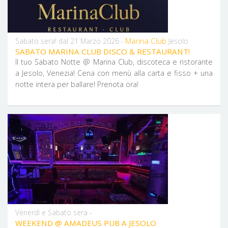
Marina Club
Sabato sera! dal 21 Marzo 2026 -
Jesolo
SABATO MARINA CLUB DISCO & RESTAURANT!
Il tuo Sabato Notte @ Marina Club, discoteca e ristorante
a Jesolo, Venezia! Cena con menù alla carta e fisso + una
notte intera per ballare! Prenota ora!
Venerdì e Sabato sera -
WEEKEND @ AMADEUS PUB A JESOLO