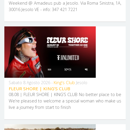
Weekend @ Amadeus pub a Jesolo. Via Roma Sinistra, 1A,
30016 Jesolo VE - info: 347 421 7221
King's Club
Sabato 8 Agosto 2026 -
Jesolo
FLEUR SHORE | KING’S CLUB
08.08 | FLEUR SHORE | KING’S CLUB No better place to be
We’re pleased to welcome a special woman who make us
live a journey from start to finish