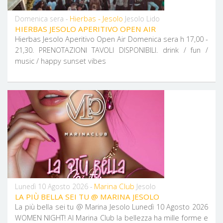
Hierbas - Jesolo
Domenica sera -
Jesolo Lido
HIERBAS JESOLO APERITIVO OPEN AIR
Hierbas Jesolo Aperitivo Open Air Domenica sera h 17,00 -
21,30. PRENOTAZIONI TAVOLI DISPONIBILI. drink / fun /
music / happy sunset vibes
Marina Club
Lunedì 10 Agosto 2026 -
Jesolo
LA PIÙ BELLA SEI TU @ MARINA JESOLO
La più bella sei tu @ Marina Jesolo Lunedì 10 Agosto 2026
WOMEN NIGHT! Al Marina Club la bellezza ha mille forme e