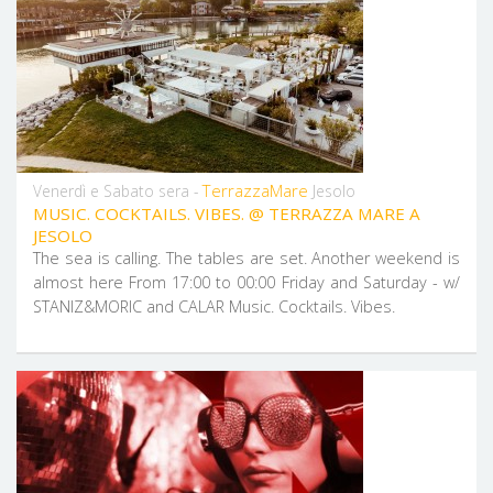
TerrazzaMare
Venerdì e Sabato sera -
Jesolo
MUSIC. COCKTAILS. VIBES. @ TERRAZZA MARE A
JESOLO
The sea is calling. The tables are set. Another weekend is
almost here From 17:00 to 00:00 Friday and Saturday - w/
STANIZ&MORIC and CALAR Music. Cocktails. Vibes.