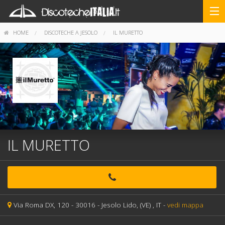
HOME
DISCOTECHE A JESOLO
IL MURETTO
IL MURETTO
Via Roma DX, 120 -
30016 -
Jesolo Lido,
(VE)
, IT
-
vedi mappa