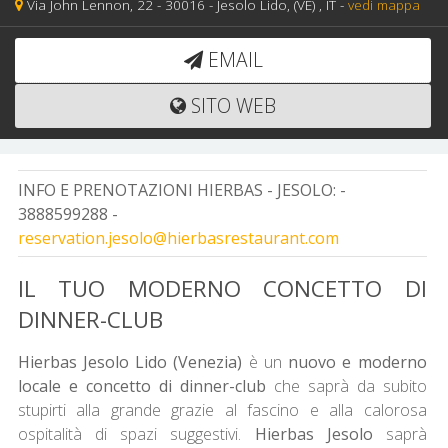
Via John Lennon, 22 -
30016 -
Jesolo Lido,
(VE)
, IT
-
vedi mappa
EMAIL
SITO WEB
INFO E PRENOTAZIONI HIERBAS - JESOLO:
-
3888599288 -
reservation.jesolo@hierbasrestaurant.com
IL TUO MODERNO CONCETTO DI
DINNER-CLUB
Hierbas Jesolo Lido (Venezia)
è un
nuovo e moderno
locale e concetto di dinner-club
che saprà da subito
stupirti alla grande grazie al fascino e alla calorosa
ospitalità di spazi suggestivi.
Hierbas Jesolo
saprà