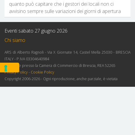
quanto può capitare che i gestori dei locali non ci
avvisino sempre sulle variazioni dei giorni di apertura
Eventi sabato 27 giugno 2026
Chi siamo
ARS di Alberto Ragnoli - Via X Giornate 14, Castel Mella 25030 - BRESCIA
ITALY - P.IVA 03304640984
Iscrizione presso la Camera di Commercio di Brescia, REA 52265
Privacy Policy
-
Cookie Policy
Copyright 2006-2026 - Ogni riproduzione, anche parziale, è vietata