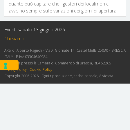
quanto può capitare che i gestori dei locali non ci
avvisino sempre sulle variazioni dei giorni di apertura
Eventi sabato 13 giugno 2026
Chi siamo
ARS di Alberto Ragnoli - Via X Giornate 14, Castel Mella 25030 - BRESCIA
ITALY - P.IVA 03304640984
Iscrizione presso la Camera di Commercio di Brescia, REA 52265
Privacy Policy
-
Cookie Policy
Copyright 2006-2026 - Ogni riproduzione, anche parziale, è vietata