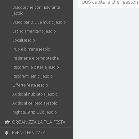
può capitare che i gestori 
Discoteche con ristorante
Jesolo
Disco bar & Live music Jesolo
Latino americano Jesolo
Locali Jesolo
Pub e birrerie Jesolo
Piadinerie e paninoteche
Ristoranti e osterie Jesolo
Ristoranti etnici Jesolo
Offerte feste Jesolo
Addio al nubilato a Jesolo
Addio al celibato a Jesolo
Night & Strip Club Jesolo
ORGANIZZA LA TUA FESTA
EVENTI FESTIVITÀ