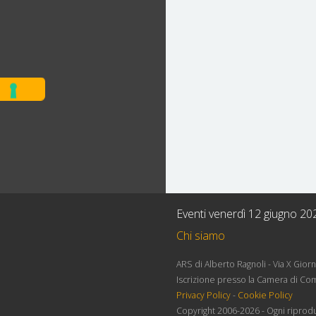
Eventi venerdì 12 giugno 20
Chi siamo
ARS di Alberto Ragnoli - Via X Gio
Iscrizione presso la Camera di Co
Privacy Policy
-
Cookie Policy
Copyright 2006-2026 - Ogni riprodu