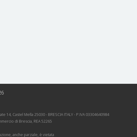
26
rnate 14, Castel Mella 25030 - BRESCIA ITALY - P.IVA 03304640984
mmercio di Brescia, REA 52265
zione, anche parziale, è vietata