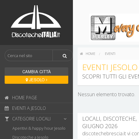
HOME
EVENTI
EVENTI JESOLO
CAMBIA CITTÀ
SCOPRI TUTTI GLI EV
JESOLO
Nessun elemento trovato.
HOME PAGE
EVENTI A JESOLO
LOCALI, DISCOTECHE, 
CATEGORIE LOCALI
GIUGNO 2026
Aperitivi & happy hour Jesolo
discotechebrescia.it vi co
Discoteche a Jesolo