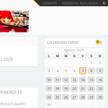
CONTATTI
INSERISCI IL TUO LOCALE
29
CALENDARIO EVENTI
Agosto 2026
>
L
M
M
G
V
S
D
O 2026
27
28
29
30
31
1
2
8
9
3
4
5
6
7
10
11
12
13
14
15
16
17
18
19
20
21
22
23
 VENERDÌ 12
24
25
26
27
28
29
30
pertura in quanto
31
1
2
3
4
5
6