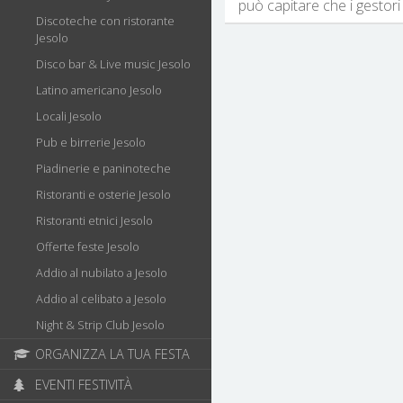
può capitare che i gestori 
Discoteche con ristorante
Jesolo
Disco bar & Live music Jesolo
Latino americano Jesolo
Locali Jesolo
Pub e birrerie Jesolo
Piadinerie e paninoteche
Ristoranti e osterie Jesolo
Ristoranti etnici Jesolo
Offerte feste Jesolo
Addio al nubilato a Jesolo
Addio al celibato a Jesolo
Night & Strip Club Jesolo
ORGANIZZA LA TUA FESTA
EVENTI FESTIVITÀ