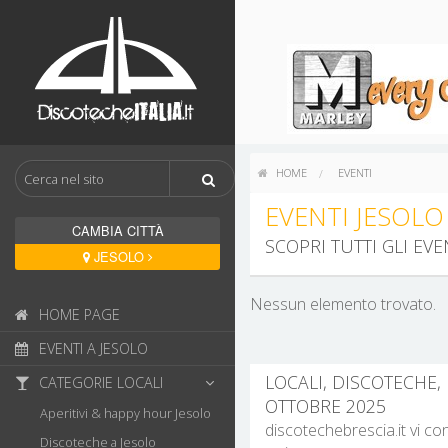
HOME
EVENTI
EVENTI JESOLO
CAMBIA CITTÀ
SCOPRI TUTTI GLI EV
JESOLO
Nessun elemento trovato.
HOME PAGE
EVENTI A JESOLO
LOCALI, DISCOTECHE, 
CATEGORIE LOCALI
OTTOBRE 2025
Aperitivi & happy hour Jesolo
discotechebrescia.it vi co
Discoteche a Jesolo