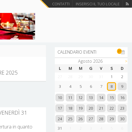
CONTATTI
INSERISCI IL TUO LOCALE
27
CALENDARIO EVENTI
Agosto 2026
>
L
M
M
G
V
S
D
RE 2025
27
28
29
30
31
1
2
9
3
4
5
6
7
8
10
11
12
13
14
15
16
17
18
19
20
21
22
23
 VENERDÌ 31
24
25
26
27
28
29
30
pertura in quanto
31
1
2
3
4
5
6