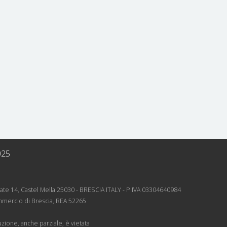
025
rnate 14, Castel Mella 25030 - BRESCIA ITALY - P.IVA 03304640984
mmercio di Brescia, REA 52265
zione, anche parziale, è vietata