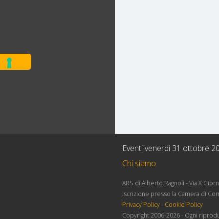
Eventi venerdì 31 ottobre 2
Chi siamo
ARS di Alberto Ragnoli - Via X Gio
Iscrizione presso la Camera di Co
Privacy Policy
-
Cookie Policy
Copyright 2006-2026 - Ogni riprodu