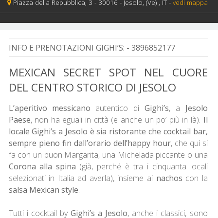
Piazza della Repubblica, 3 -
30016 -
Jesolo,
(Ve)
, IT
-
vedi mappa
INFO E PRENOTAZIONI GIGHI’S:
- 3896852177
MEXICAN SECRET SPOT NEL CUORE
DEL CENTRO STORICO DI JESOLO
L’aperitivo messicano
autentico di
Gighi’s
, a
Jesolo
Paese
, non ha eguali in città (e anche un po’ più in là).
Il
locale Gighi’s a Jesolo è sia ristorante che cocktail bar,
sempre pieno fin dall’orario dell’happy hour
, che qui si
fa con un buon Margarita, una Michelada piccante o una
Corona alla spina
(già, perché è tra i cinquanta locali
selezionati in Italia ad averla), insieme ai
nachos
con la
salsa Mexican style
.
Tutti i cocktail by
Gighi’s a Jesolo
, anche i classici, sono