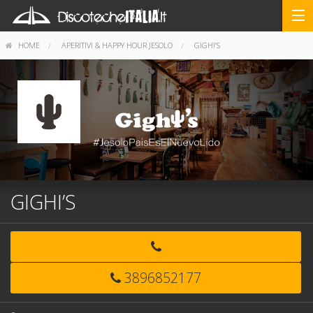
HOME
APERITIVI & HAPPY HOUR JESOLO
GIGHI’S
GIGHI’S
3896852177